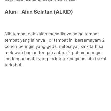
Alun – Alun Selatan (ALKID)
Nih tempat gak kalah menariknya sama tempat
tempat yang lainnya , di tempat ini bersemayam 2
pohon beringin yang gede, mitosnya jika kita bisa
melewati bagian tengah antara 2 pohon beringin
ini dengan mata yang tertutup keinginan kita bakal
terkabul.