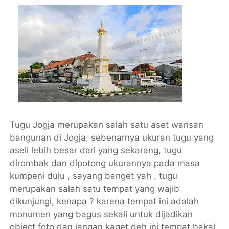
Tugu Jogja merupakan salah satu aset warisan
bangunan di Jogja, sebenarnya ukuran tugu yang
aseli lebih besar dari yang sekarang, tugu
dirombak dan dipotong ukurannya pada masa
kumpeni dulu , sayang banget yah , tugu
merupakan salah satu tempat yang wajib
dikunjungi, kenapa ? karena tempat ini adalah
monumen yang bagus sekali untuk dijadikan
object foto dan jangan kaget deh ini tempat bakal