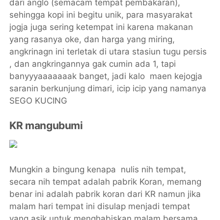
dari anglo (semacam tempat pembakaran),
sehingga kopi ini begitu unik, para masyarakat
jogja juga sering ketempat ini karena makanan
yang rasanya oke, dan harga yang miring,
angkrinagn ini terletak di utara stasiun tugu persis
, dan angkringannya gak cumin ada 1, tapi
banyyyaaaaaaak banget, jadi kalo maen kejogja
saranin berkunjung dimari, icip icip yang namanya
SEGO KUCING
KR mangubumi
Mungkin a bingung kenapa nulis nih tempat,
secara nih tempat adalah pabrik Koran, memang
benar ini adalah pabrik koran dari KR namun jika
malam hari tempat ini disulap menjadi tempat
yang asik untuk menghabiskan malam bersama