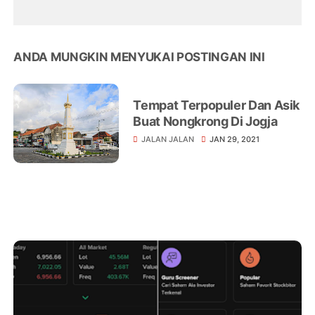
ANDA MUNGKIN MENYUKAI POSTINGAN INI
Tempat Terpopuler Dan Asik
Buat Nongkrong Di Jogja
JALAN JALAN
JAN 29, 2021