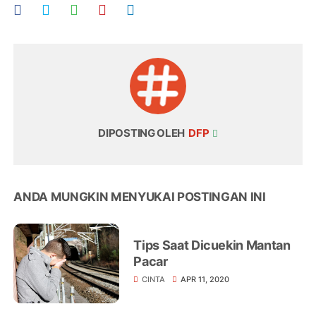
DIPOSTING OLEH
DFP
ANDA MUNGKIN MENYUKAI POSTINGAN INI
Tips Saat Dicuekin Mantan
Pacar
CINTA
APR 11, 2020