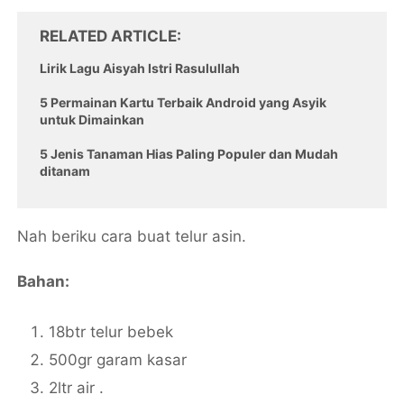
RELATED ARTICLE
Lirik Lagu Aisyah Istri Rasulullah
5 Permainan Kartu Terbaik Android yang Asyik
untuk Dimainkan
5 Jenis Tanaman Hias Paling Populer dan Mudah
ditanam
Nah beriku cara buat telur asin.
Bahan:
18btr telur bebek
500gr garam kasar
2ltr air .