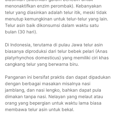
menonaktifkan enzim perombak). Kebanyakan
telur yang diasinkan adalah telur itik, meski tidak
menutup kemungkinan untuk telur-telur yang lain.
Telur asin baik dikonsumsi dalam waktu satu
bulan (30 hari).
Di Indonesia, terutama di pulau Jawa telur asin
biasanya diproduksi dari telur bebek pelari (Anas
platyrhynchos domesticus) yang memiliki ciri khas
cangkang telur yang berwarna biru.
Panganan ini bersifat praktis dan dapat dipadukan
dengan berbagai masakan misalnya nasi
jamblang, dan nasi lengko, bahkan dapat pula
dimakan tanpa nasi. Nelayan yang melaut atau
orang yang bepergian untuk waktu lama biasa
membawa telur asin untuk bekal.