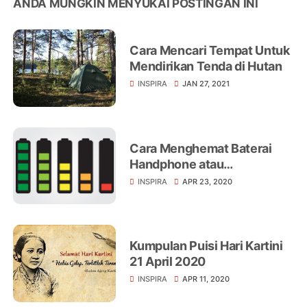
ANDA MUNGKIN MENYUKAI POSTINGAN INI
Cara Mencari Tempat Untuk
Mendirikan Tenda di Hutan
INSPIRA
JAN 27, 2021
Cara Menghemat Baterai
Handphone atau
Smartphone
INSPIRA
APR 23, 2020
Kumpulan Puisi Hari Kartini
21 April 2020
INSPIRA
APR 11, 2020