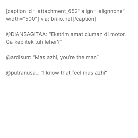
[caption id="attachment_652" align="alignnone"
width="500"]
via: brilio.net[/caption]
@DIANSAGITAA: “Ekstrim amat ciuman di motor.
Ga keplitek tuh leher?”
@ardisurr: “Mas azhi, you’re the man”
@putranusa_: “I know that feel mas azhi“