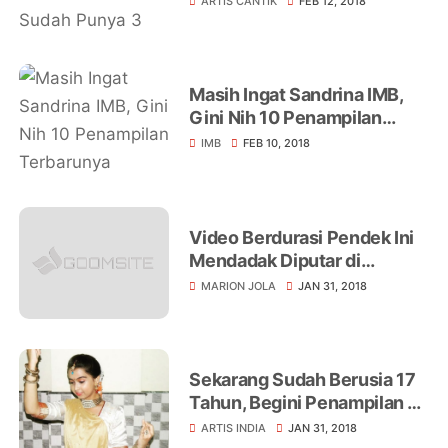
ARTIS CANTIK
FEB 12, 2018
Masih Ingat Sandrina IMB,
Gini Nih 10 Penampilan
Terbarunya Setelah Udah
IMB
FEB 10, 2018
Gede. Mirip Barbie
Video Berdurasi Pendek Ini
Mendadak Diputar di
Indonesian Idol, Marion Jola
MARION JOLA
JAN 31, 2018
Menangis Sejadi-jadinya!
Sekarang Sudah Berusia 17
Tahun, Begini Penampilan Si
Ichcha Kecil dalam Serial
ARTIS INDIA
JAN 31, 2018