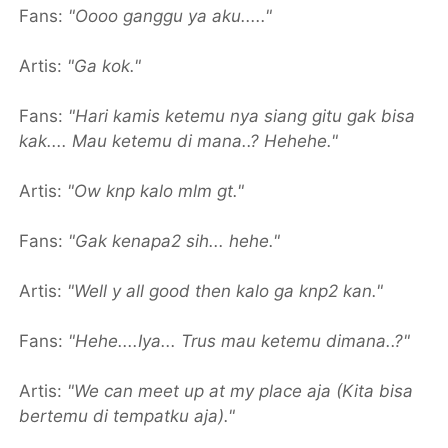
Fans:
"Oooo ganggu ya aku....."
Artis:
"Ga kok."
Fans:
"Hari kamis ketemu nya siang gitu gak bisa
kak.... Mau ketemu di mana..? Hehehe."
Artis:
"Ow knp kalo mlm gt."
Fans:
"Gak kenapa2 sih... hehe."
Artis:
"Well y all good then kalo ga knp2 kan."
Fans:
"Hehe....Iya... Trus mau ketemu dimana..?"
Artis:
"We can meet up at my place aja (Kita bisa
bertemu di tempatku aja)."