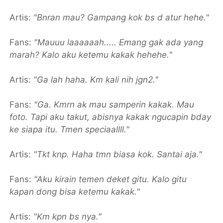
Artis:
"Bnran mau? Gampang kok bs d atur hehe."
Fans:
"Mauuu laaaaaah..... Emang gak ada yang
marah? Kalo aku ketemu kakak hehehe."
Artis:
"Ga lah haha. Km kali nih jgn2."
Fans:
"Ga. Kmrn ak mau samperin kakak. Mau
foto. Tapi aku takut, abisnya kakak ngucapin bday
ke siapa itu. Tmen speciaallll."
Artis:
"Tkt knp. Haha tmn biasa kok. Santai aja."
Fans:
"Aku kirain temen deket gitu. Kalo gitu
kapan dong bisa ketemu kakak."
Artis:
"Km kpn bs nya."