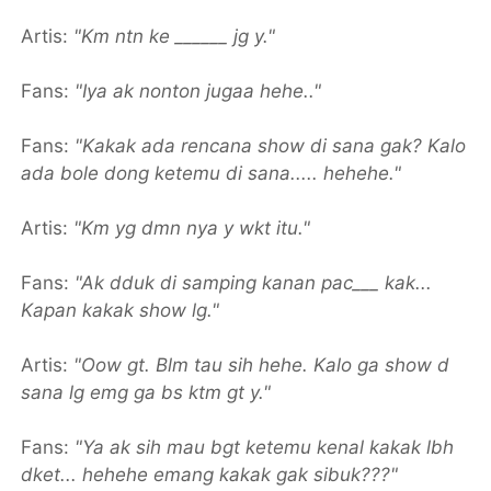
Artis:
"Km ntn ke ______ jg y."
Fans:
"Iya ak nonton jugaa hehe.."
Fans:
"Kakak ada rencana show di sana gak? Kalo
ada bole dong ketemu di sana..... hehehe."
Artis:
"Km yg dmn nya y wkt itu."
Fans:
"Ak dduk di samping kanan pac___ kak...
Kapan kakak show lg."
Artis:
"Oow gt. Blm tau sih hehe. Kalo ga show d
sana lg emg ga bs ktm gt y."
Fans:
"Ya ak sih mau bgt ketemu kenal kakak lbh
dket... hehehe emang kakak gak sibuk???"