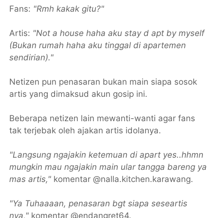
Fans:
"Rmh kakak gitu?"
Artis:
"Not a house haha aku stay d apt by myself
(Bukan rumah haha aku tinggal di apartemen
sendirian)."
Netizen pun penasaran bukan main siapa sosok
artis yang dimaksud akun gosip ini.
Beberapa netizen lain mewanti-wanti agar fans
tak terjebak oleh ajakan artis idolanya.
"Langsung ngajakin ketemuan di apart yes..hhmn
mungkin mau ngajakin main ular tangga bareng ya
mas artis,"
komentar @nalla.kitchen.karawang.
"Ya Tuhaaaan, penasaran bgt siapa seseartis
nya,"
komentar @endangret64.