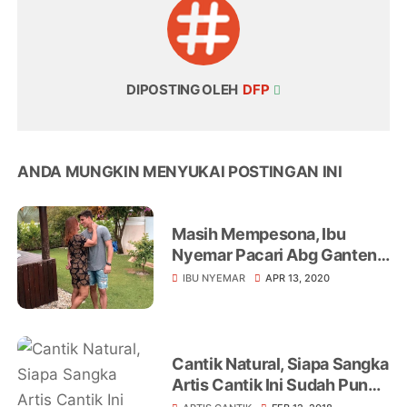
DIPOSTING OLEH
DFP
ANDA MUNGKIN MENYUKAI POSTINGAN INI
Masih Mempesona, Ibu
Nyemar Pacari Abg Ganteng
22 Tahun
IBU NYEMAR
APR 13, 2020
Cantik Natural, Siapa Sangka
Artis Cantik Ini Sudah Punya
3 Cucu Lho!