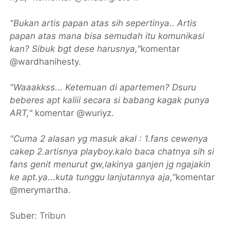
"Bukan artis papan atas sih sepertinya.. Artis
papan atas mana bisa semudah itu komunikasi
kan? Sibuk bgt dese harusnya,"
komentar
@wardhanihesty.
"Waaakkss... Ketemuan di apartemen? Dsuru
beberes apt kaliii secara si babang kagak punya
ART,"
komentar @wuriyz.
"Cuma 2 alasan yg masuk akal : 1.fans cewenya
cakep 2.artisnya playboy.kalo baca chatnya sih si
fans genit menurut gw,lakinya ganjen jg ngajakin
ke apt.ya...kuta tunggu lanjutannya aja,"
komentar
@merymartha.
Suber:
Tribun