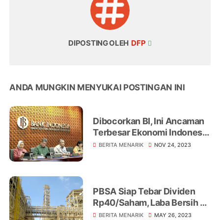
DIPOSTING OLEH
DFP
ANDA MUNGKIN MENYUKAI POSTINGAN INI
Dibocorkan BI, Ini Ancaman
Terbesar Ekonomi Indonesia
ke Depannya
BERITA MENARIK
NOV 24, 2023
PBSA Siap Tebar Dividen
Rp40/Saham, Laba Bersih di
2023 Diprediksi Merosot
BERITA MENARIK
MAY 26, 2023