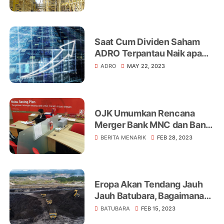
Saat Cum Dividen Saham
ADRO Terpantau Naik apa
saat EX Dividen akan ARB
ADRO
MAY 22, 2023
Berjilid Jilid
OJK Umumkan Rencana
Merger Bank MNC dan Bank
Nobu, Saham BABP dan
BERITA MENARIK
FEB 28, 2023
NOBU Langsung Terbang
Hari ini
Eropa Akan Tendang Jauh
Jauh Batubara, Bagaimana
Nasib Batubara Indonesia?
BATUBARA
FEB 15, 2023